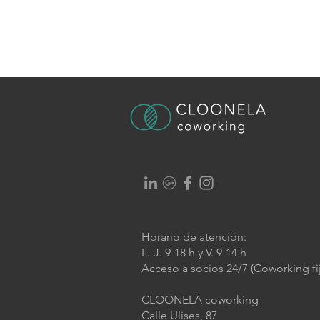
Horario de atención:
L.-J. 9-18 h y V. 9-14 h
Acceso a socios 24/7 (Coworking fij
CLOONELA coworking
Calle Ulises, 87