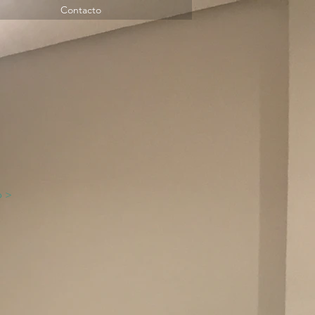
Contacto
o >