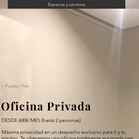
Espacios y servicios
< Puesto Flex
Puesto Fij
Oficina Privada
DESDE 600€/MES (hasta 2 personas)
Máxima privacidad en un despacho exclusivo para ti y tu
equipo. Te ofrecemos una oficina totalmente equipada con