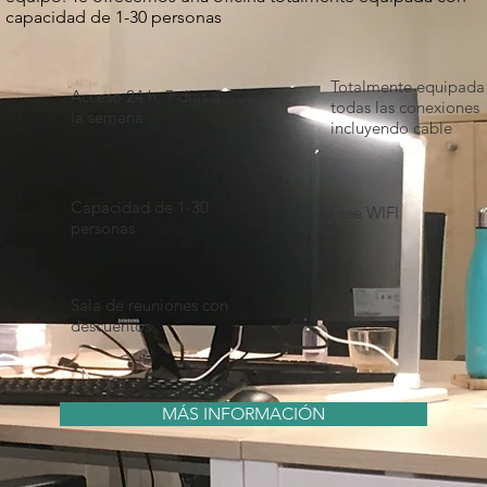
capacidad de 1-30 personas
Totalmente equipada
Acceso 24 h, 7 días a
todas las conexiones
la semana
incluyendo cable
Capacidad de 1-30
Free WIFI
personas
Sala de reuniones con
descuentos
MÁS INFORMACIÓN