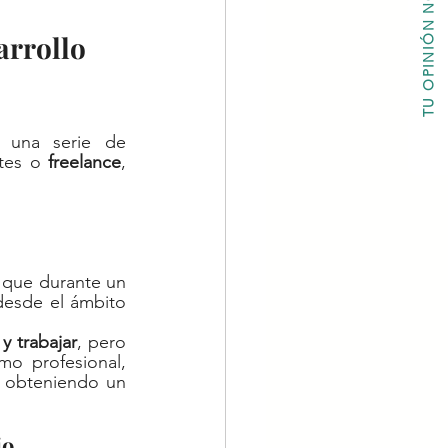
TU OPINIÓN NOS IMPORTA
arrollo 
 una serie de 
tes o 
freelance
, 
que durante un 
desde el ámbito 
 y trabajar
, pero 
o profesional, 
, obteniendo un 
io