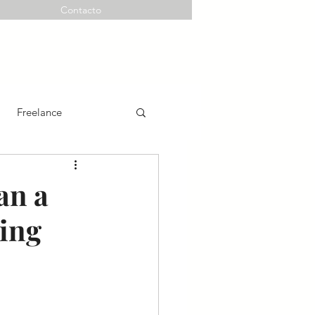
Contacto
Freelance
an a
king