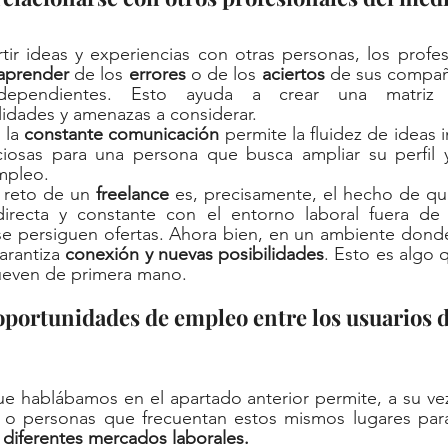
tir ideas y experiencias con otras personas, los profe
aprender
 de los 
errores
 o de los 
aciertos
 de sus compañ
dependientes. Esto ayuda a crear una matriz de
idades y amenazas a considerar. 
la 
constante comunicación
 permite la fluidez de ideas 
iosas para una persona que busca ampliar su perfil y
mpleo. 
 reto de un 
freelance
 es, precisamente, el hecho de qu
recta y constante con el entorno laboral fuera de l
se persiguen ofertas. Ahora bien, en un ambiente donde
arantiza 
conexión y nuevas posibilidades
. Esto es algo 
even de primera mano. 
n oportunidades de empleo entre los usuarios d
e hablábamos en el apartado anterior permite, a su vez
 o personas que frecuentan estos mismos lugares para 
 diferentes mercados laborales. 