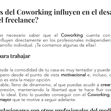
s del Coworking influyen en el des
el freelance?
es necesario saber que el 
Coworking
 cuenta con
influyen directamente en los profesionales independien
rollo individual. ¡Te contamos algunas de ellas! 
 para trabajar
desde la comodidad de tu casa es muy tentador y puede 
 pero desde el punto de vista 
motivacional
 e, incluso, 
no es esta la mejor opción. 
able, lleno de dinamismo, al que puedas acudir a 
crear
presión, manteniendo la libertad que te hace fluir com
s lo ideal. Esto lo puedes conseguir con el 
Coworking
mayor
 que te motive a seguir adelante.  
e relacionarse con otros profesionales del med