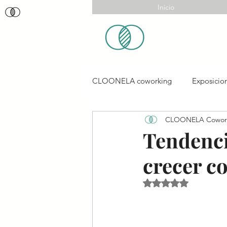
Inicio
CLOONELA coworking
Exposicio
CLOONELA Cowor
Creatividad
Tendenci
crecer c
Obtuvo NaN de 5 es