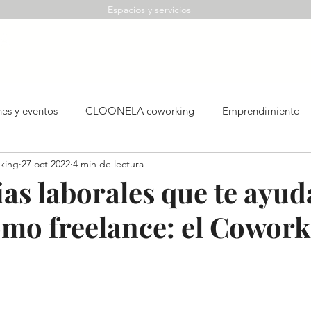
Espacios y servicios
nes y eventos
CLOONELA coworking
Emprendimiento
king
27 oct 2022
4 min de lectura
as laborales que te ayud
omo freelance: el Cowor
trellas.