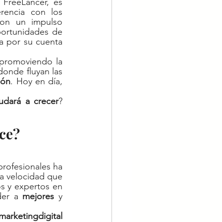
FreeLancer, es 
erencia con los 
on un impulso 
ortunidades de 
a por su cuenta 
promoviendo la 
donde fluyan las 
ión
. Hoy en día, 
udará a crecer
? 
ce?
rofesionales ha 
a velocidad que 
os y expertos en 
der a 
mejores
 y 
marketingdigital