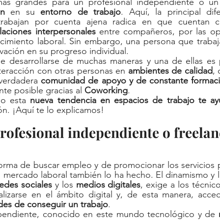
ás grandes para un profesional independiente o un 
ón
 en su 
entorno de trabajo
. Aquí, la principal dif
trabajan por cuenta ajena radica en que cuentan c
laciones interpersonales
 entre compañeros, por las op
ecimiento laboral. Sin embargo, una persona que trabaj
ación en su progreso individual. 
e desarrollarse de muchas maneras y una de ellas es 
teracción con otras personas en 
ambientes de calidad
, 
 verdadera 
comunidad de apoyo y de constante formac
te posible gracias al 
Coworking
. 
o esta 
nueva tendencia en espacios de trabajo te ay
n. ¡Aquí te lo explicamos!
rofesional independiente o freelan
 forma de buscar empleo y de promocionar los servicios p
 mercado laboral también lo ha hecho. El dinamismo y l
redes sociales
 y los 
medios digitales
, exige a los técnic
ualizarse en el ámbito digital y, de esta manera, acce
es de conseguir un trabajo
. 
pendiente, conocido en este mundo tecnológico y de 