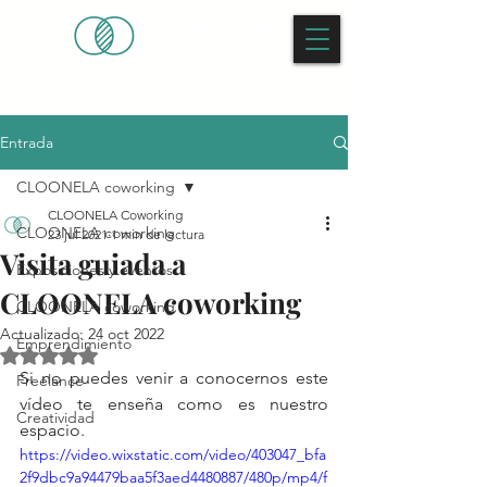
Entrada
CLOONELA coworking
CLOONELA Coworking
CLOONELA coworking
23 jul 2021
1 min de lectura
Visita guiada a
Exposiciones y eventos
CLOONELA coworking
CLOONELA coworking
Actualizado:
24 oct 2022
Emprendimiento
Obtuvo NaN de 5 estrellas.
Si no puedes venir a conocernos este 
Freelance
vídeo te enseña como es nuestro 
Creatividad
espacio.
https://video.wixstatic.com/video/403047_bfa
2f9dbc9a94479baa5f3aed4480887/480p/mp4/f