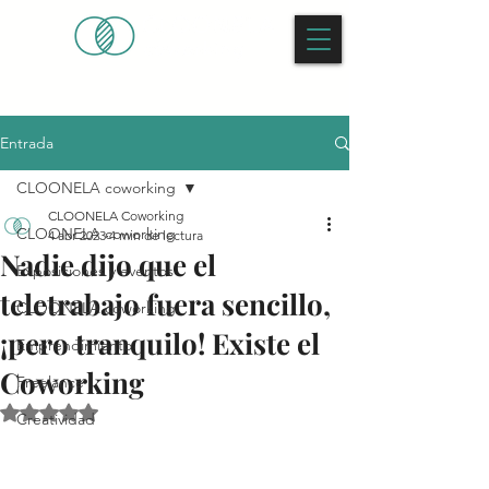
Entrada
CLOONELA coworking
CLOONELA Coworking
CLOONELA coworking
4 abr 2023
4 min de lectura
Nadie dijo que el
Exposiciones y eventos
teletrabajo fuera sencillo,
CLOONELA coworking
¡pero tranquilo! Existe el
Emprendimiento
Coworking
Freelance
Obtuvo NaN de 5 estrellas.
Creatividad