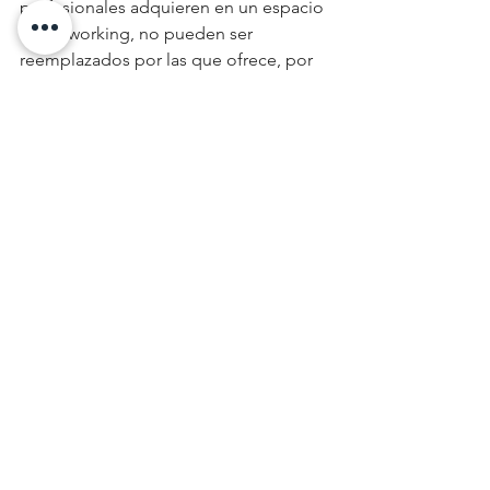
profesionales adquieren en un espacio 
de Coworking, no pueden ser 
reemplazados por las que ofrece, por 
sí sola, la IA a través de simuladores o 
de herramientas que pretenden 
mejorar la calidad de un espacio de 
trabajo.  
Utiliza la Inteligencia 
Artificial a tu favor: 
disfruta de la mejor 
experiencia de 
Coworking con Cloonela
En 
Cloonela
 sabemos lo importante 
que es ir a la par del crecimiento 