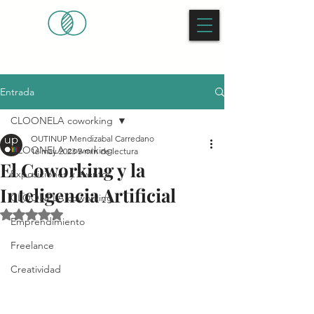
Entrada
CLOONELA coworking
OUTINUP Mendizabal Carredano
CLOONELA coworking
16 may 2023
5 min de lectura
El Coworking y la
Exposiciones y eventos
Inteligencia Artificial
CLOONELA coworking
Obtuvo NaN de 5 estrellas.
Emprendimiento
Freelance
Creatividad