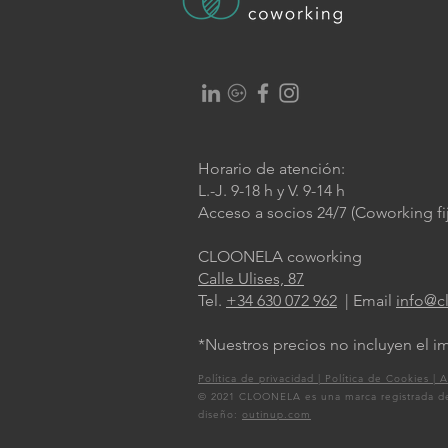
Horario de atención:
L.-J. 9-18 h y V. 9-14 h
Acceso a socios 24/7 (Coworking fij
CLOONELA coworking
Calle Ulises, 87
Tel.
+34 630 072 962
| Email
info@c
*Nuestros precios no incluyen el 
Política de privacidad |
Política de Cookies |
A
© 2021 CLOONELA es una marca registrada 
diseño:
outinup.com