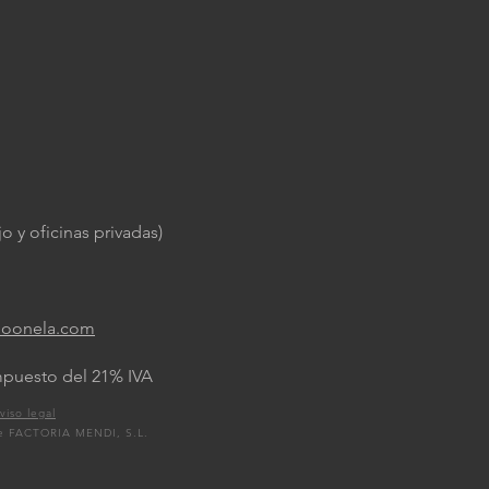
o y oficinas privadas)
loonela.com
impuesto del 21% IVA
viso legal
de FACTORIA MENDI, S.L.