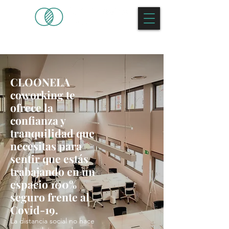
CLOONELA
coworking te
ofrece la
confianza y
tranquilidad que
necesitas para
sentir que estás
trabajando en un
espacio 100%
seguro frente al
Covid-19.
La distancia social no hace