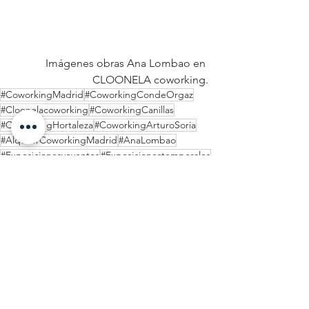
Imágenes obras Ana Lombao en 
CLOONELA coworking.
#CoworkingMadrid
#CoworkingCondeOrgaz
#Cloonelacoworking
#CoworkingCanillas
#CoworkingHortaleza
#CoworkingArturoSoria
#AlquilerCoworkingMadrid
#AnaLombao
#Exposicionesyeventos
#Exposicionestemporales
Exposiciones y eventos
2 comentarios
0.0 / 5 (0)