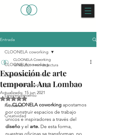
Entrada
CLOONELA coworking
CLOONELA Coworking
CLOONELA coworking
18 feb 2021
1 min de lectura
Exposición de arte
Exposiciones y eventos
temporal: Ana Lombao
CLOONELA coworking
Actualizado:
15 jun 2021
Emprendimiento
Obtuvo NaN de 5 estrellas.
En 
CLOONELA coworking
 apostamos 
Freelance
por construir espacios de trabajo 
Creatividad
únicos e inspiradores a través del 
diseño
 y el 
arte.
 De esta forma, 
nuestras oficinas se transforman, no 