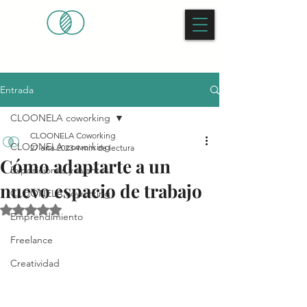
Entrada
CLOONELA coworking
CLOONELA Coworking
CLOONELA coworking
27 ene 2023
4 min de lectura
Cómo adaptarte a un
Exposiciones y eventos
nuevo espacio de trabajo
CLOONELA coworking
Obtuvo NaN de 5 estrellas.
Emprendimiento
Freelance
Creatividad